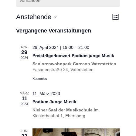
vorhanden.
Ansich
Veranstalt
Anstehende
Liste
Ansichten-
Naviga
Datum
Navigation
Vergangene Veranstaltungen
wählen.
29. April 2024 | 19:00
–
21:00
APR.
29
Preisträgerkonzert Podium junge Musik
2024
Seniorenwohnpark Carecon Vaterstetten
Fasanenstraße 24, Vaterstetten
Kostenlos
11. März 2023
MÄRZ
11
Podium Junge Musik
2023
Kleiner Saal der Musikschule
Im
Klosterbauhof 1, Ebersberg
JUNI