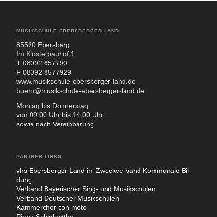
MUSIKSCHULE EBERSBERGER LAND
85560 Ebers­berg
Im Klos­ter­bau­hof 1
T 08092 857790
F 08092 8577929
www.musikschule-ebersberger-land.de
buero@musikschule-ebersberger-land.de
Mon­tag bis Don­ners­tag
von 09:00 Uhr bis 14:00 Uhr
sowie nach Ver­ein­ba­rung
PARTNER LINKS
vhs Ebers­ber­ger Land im Zweck­ver­band Kom­mu­na­le Bil­
dung
Ver­band Baye­ri­scher Sing- und Musik­schu­len
Ver­band Deut­scher Musik­schu­len
Kam­mer­chor con moto
Pia­no Sch­in­koe­the