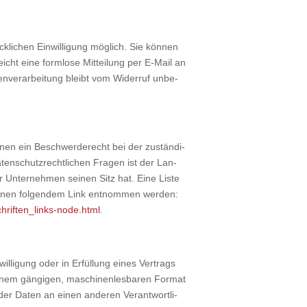
k­li­chen Ein­wil­li­gung mög­lich. Sie kön­nen
 reicht eine form­lo­se Mit­tei­lung per E‑Mail an
n­ver­ar­bei­tung bleibt vom Wider­ruf unbe­
fe­nen ein Beschwer­de­recht bei der zustän­di­
aten­schutz­recht­li­chen Fra­gen ist der Lan­
r Unter­neh­men sei­nen Sitz hat. Eine Lis­te
n­nen fol­gen­dem Link ent­nom­men wer­den:
hriften_links-node.html
.
l­li­gung oder in Erfül­lung eines Ver­trags
 einem gän­gi­gen, maschi­nen­les­ba­ren For­mat
 der Daten an einen ande­ren Ver­ant­wort­li­