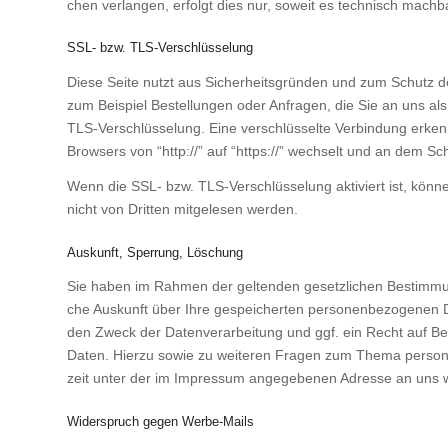
chen ver­lan­gen, erfolgt dies nur, soweit es tech­nisch mach­ba
SSL- bzw. TLS-Verschlüsselung
Die­se Sei­te nutzt aus Sicher­heits­grün­den und zum Schutz der 
zum Bei­spiel Bestel­lun­gen oder Anfra­gen, die Sie an uns als 
TLS-Ver­schlüs­se­lung. Eine ver­schlüs­sel­te Ver­bin­dung erken
Brow­sers von “http://” auf “https://” wech­selt und an dem Schl
Wenn die SSL- bzw. TLS-Ver­schlüs­se­lung akti­viert ist, kön­n
nicht von Drit­ten mit­ge­le­sen wer­den.
Auskunft, Sperrung, Löschung
Sie haben im Rah­men der gel­ten­den gesetz­li­chen Bestim­mun­
che Aus­kunft über Ihre gespei­cher­ten per­so­nen­be­zo­ge­ne
den Zweck der Daten­ver­ar­bei­tung und ggf. ein Recht auf Be
Daten. Hier­zu sowie zu wei­te­ren Fra­gen zum The­ma per­so­n
zeit unter der im Impres­sum ange­ge­be­nen Adres­se an uns 
Widerspruch gegen Werbe-Mails