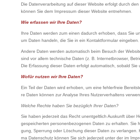
Die Daten­ver­ar­bei­tung auf die­ser Web­site erfolgt durch den W
kön­nen Sie dem Impres­sum die­ser Web­site ent­neh­men.
Wie erfas­sen wir Ihre Daten?
Ihre Daten wer­den zum einen dadurch erho­ben, dass Sie uns di
um Daten han­deln, die Sie in ein Kon­takt­for­mu­lar ein­ge­ben.
Ande­re Daten wer­den auto­ma­tisch beim Besuch der Web­site
sind vor allem tech­ni­sche Daten (z. B. Inter­net­brow­ser, Betri
Die Erfas­sung die­ser Daten erfolgt auto­ma­tisch, sobald Sie 
Wofür nut­zen wir Ihre Daten?
Ein Teil der Daten wird erho­ben, um eine feh­ler­freie Bereit­s
re Daten kön­nen zur Ana­ly­se Ihres Nut­zer­ver­hal­tens ver­wen
Wel­che Rech­te haben Sie bezüg­lich Ihrer Daten?
Sie haben jeder­zeit das Recht unent­gelt­lich Aus­kunft über 
gespei­cher­ten per­so­nen­be­zo­ge­nen Daten zu erhal­ten. Sie
gung, Sper­rung oder Löschung die­ser Daten zu ver­lan­gen. 
ma Daten­schutz kön­nen Sie sich jeder­zeit unter der im Imp