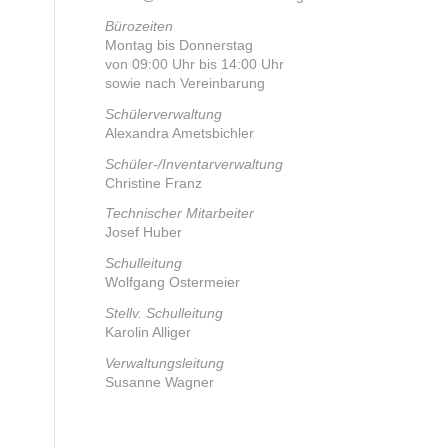
Büro­zei­ten
Mon­tag bis Don­ners­tag
von 09:00 Uhr bis 14:00 Uhr
sowie nach Ver­ein­ba­rung
Schü­ler­ver­wal­tung
Alex­an­dra Amets­bich­ler
Schü­ler-/In­ven­tar­ver­wal­tung
Chris­ti­ne Franz
Tech­ni­scher Mit­ar­bei­ter
Josef Huber
Schul­lei­tung
Wolf­gang Oster­mei­er
Stellv. Schul­lei­tung
Karo­lin Alli­ger
Ver­wal­tungs­lei­tung
Susan­ne Wag­ner