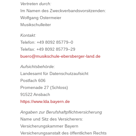
Ver­tre­ten durch:
Im Namen des Zweck­ver­bands­vor­sit­zen­den:
Wolf­gang Oster­mei­er
Musik­schul­lei­ter
Kon­takt:
Tele­fon: +49 8092 85779–0
Tele­fax: +49 8092 85779–29
buero@musikschule-ebersberger-land.de
Auf­sichts­be­hör­de:
Lan­des­amt für Daten­schutz­auf­sicht
Post­fach 606
Pro­me­na­de 27 (Schloss)
91522 Ans­bach
https://www.lda.bayern.de
Anga­ben zur Berufs­haft­pflicht­ver­si­che­rung
Name und Sitz des Ver­si­che­rers:
Ver­si­che­rungs­kam­mer Bay­ern
Ver­si­che­rungs­an­stalt des öffent­li­chen Rechts