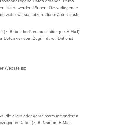
­so­nen­be­zo­ge­ne Daten erho­ben. Per­so­
ti­fi­ziert wer­den kön­nen. Die vor­lie­gen­de
und wofür wir sie nut­zen. Sie erläu­tert auch,
t (z. B. bei der Kom­mu­ni­ka­ti­on per E‑Mail)
der Daten vor dem Zugriff durch Drit­te ist
ser Web­site ist:
Per­son, die allein oder gemein­sam mit ande­ren
­be­zo­ge­nen Daten (z. B. Namen, E‑Mail-