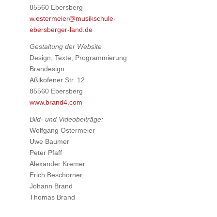
85560 Ebers­berg
w.ostermeier@musikschule-
ebersberger-land.de
Gestal­tung der Web­site
Design, Tex­te, Pro­gram­mie­rung
Bran­de­sign
Aßl­k­ofe­ner Str. 12
85560 Ebers­berg
www.brand4.com
Bild- und Video­bei­trä­ge:
Wolf­gang Oster­mei­er
Uwe Bau­mer
Peter Pfaff
Alex­an­der Kre­mer
Erich Beschor­ner
Johann Brand
Tho­mas Brand