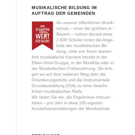
MUSIKALISCHE BILDUNG IM
AUFTRAG DER GEMEINDEN
An unse­rer öffent­li­chen Musik­
schu­le – einer der größ­ten in ­
Bay­ern – nut­zen der­zeit etwa
2.600 Schüler:innen die Ange­
bo­te der musi­ka­li­schen Bil­
dung, vie­le von ihnen star­ten
ihre musi­ka­li­sche Kar­rie­re bereits in der
Eltern-Kind-Grup­pe, in der MusiK­ita oder in
der Musi­ka­li­schen ­Früh­erziehung. Sie brin­
gen es auf dem wei­te­ren Weg über die
Orientierungs­stufe und die Instrumen­tale
Grund­aus­bil­dung (IGA) zu einer beacht­
lichen ­musika­lischen Rei­fe.
Wir laden Sie ein, die Ergeb­nis­se mitzuer­
leben – pro Jahr in ­etwa 100 eige­nen
Konzert­­veranstal­tungen der Musik­schu­le.