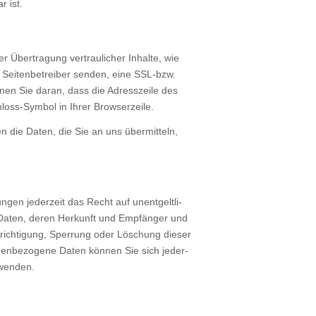
r ist.
Über­tra­gung ver­trau­li­cher Inhal­te, wie
Sei­ten­be­trei­ber sen­den, eine SSL-bzw.
­nen Sie dar­an, dass die Adress­zei­le des
oss-Sym­bol in Ihrer Brow­ser­zei­le.
en die Daten, die Sie an uns über­mit­teln,
gen jeder­zeit das Recht auf unent­gelt­li­
n Daten, deren Her­kunft und Emp­fän­ger und
rich­ti­gung, Sper­rung oder Löschung die­ser
en­be­zo­ge­ne Daten kön­nen Sie sich jeder­
wen­den.