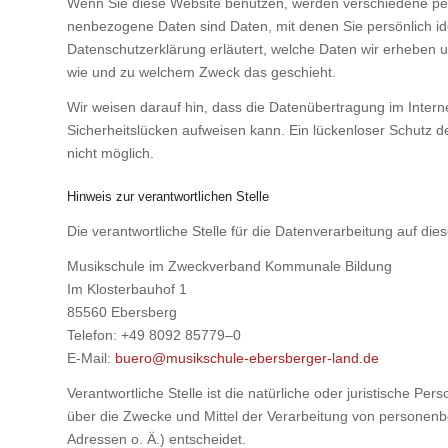
Wenn Sie die­se Web­site benut­zen, wer­den ver­schie­de­ne per
nen­be­zo­ge­ne Daten sind Daten, mit denen Sie per­sön­lich iden­
Daten­schutz­er­klä­rung erläu­tert, wel­che Daten wir erhe­ben 
wie und zu wel­chem Zweck das geschieht.
Wir wei­sen dar­auf hin, dass die Daten­über­tra­gung im Inter­ne
Sicher­heits­lü­cken auf­wei­sen kann. Ein lücken­lo­ser Schutz 
nicht mög­lich.
Hinweis zur verantwortlichen Stelle
Die ver­ant­wort­li­che Stel­le für die Daten­ver­ar­bei­tung auf die­
Musik­schu­le im Zweck­ver­band Kom­mu­na­le Bil­dung
Im Klos­ter­bau­hof 1
85560 Ebers­berg
Tele­fon: +49 8092 85779–0
E‑Mail:
buero@musikschule-ebersberger-land.de
Ver­ant­wort­li­che Stel­le ist die natür­li­che oder juris­ti­sche 
über die Zwe­cke und Mit­tel der Ver­ar­bei­tung von per­so­nen
Adres­sen o. Ä.) ent­schei­det.