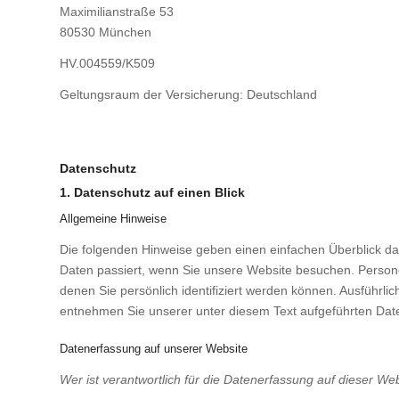
Maxi­mi­li­an­stra­ße 53
80530 Mün­chen
HV.004559/K509
Gel­tungs­raum der Ver­si­che­rung: Deutsch­land
Datenschutz
1. Datenschutz auf einen Blick
Allgemeine Hinweise
Die fol­gen­den Hin­wei­se geben einen ein­fa­chen Über­blick da
Daten pas­siert, wenn Sie unse­re Web­site besu­chen. Per­so­n
denen Sie per­sön­lich iden­ti­fi­ziert wer­den kön­nen. Aus­führ­
ent­neh­men Sie unse­rer unter die­sem Text auf­ge­führ­ten Daten
Datenerfassung auf unserer Website
Wer ist ver­ant­wort­lich für die Daten­er­fas­sung auf die­ser Web