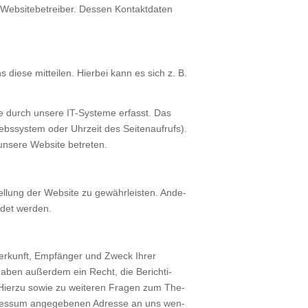
eb­site­be­trei­ber. Des­sen Kon­takt­da­ten
e­se mit­tei­len. Hier­bei kann es sich z. B.
 durch unse­re IT-Sys­te­me erfasst. Das
ebs­sys­tem oder Uhr­zeit des Sei­ten­auf­rufs).
unse­re Web­site betre­ten.
tel­lung der Web­site zu gewähr­leis­ten. Ande­
­det wer­den.
Her­kunft, Emp­fän­ger und Zweck Ihrer
 haben außer­dem ein Recht, die Berich­ti­
Hier­zu sowie zu wei­te­ren Fra­gen zum The­
res­sum ange­ge­be­nen Adres­se an uns wen­