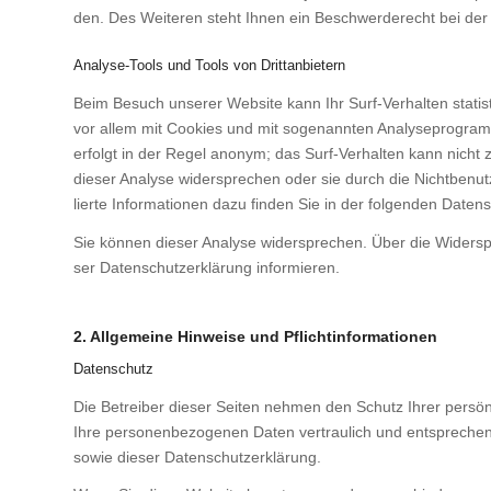
den. Des Wei­te­ren steht Ihnen ein Beschwer­de­recht bei der zu
Analyse-Tools und Tools von Drittanbietern
Beim Besuch unse­rer Web­site kann Ihr Surf-Ver­hal­ten sta­tis
vor allem mit Coo­kies und mit soge­nann­ten Ana­ly­se­pro­gram­
erfolgt in der Regel anonym; das Surf-Ver­hal­ten kann nicht z
die­ser Ana­ly­se wider­spre­chen oder sie durch die Nicht­be­nut
lier­te Infor­ma­tio­nen dazu fin­den Sie in der fol­gen­den Daten­s
Sie kön­nen die­ser Ana­ly­se wider­spre­chen. Über die Wider­spr
ser Daten­schutz­er­klä­rung infor­mie­ren.
2. Allgemeine Hinweise und Pflichtinformationen
Datenschutz
Die Betrei­ber die­ser Sei­ten neh­men den Schutz Ihrer per­sö
Ihre per­so­nen­be­zo­ge­nen Daten ver­trau­lich und ent­spre­chen
sowie die­ser Daten­schutz­er­klä­rung.