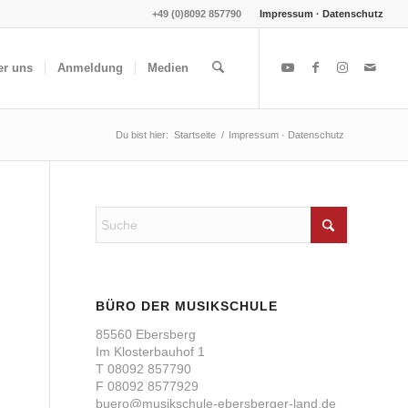
+49 (0)8092 857790
Impressum · Datenschutz
er uns
Anmeldung
Medien
Du bist hier:
Startseite
/
Impressum · Datenschutz
BÜRO DER MUSIKSCHULE
85560 Ebers­berg
Im Klos­ter­bau­hof 1
T 08092 857790
F 08092 8577929
buero@musikschule-ebersberger-land.de