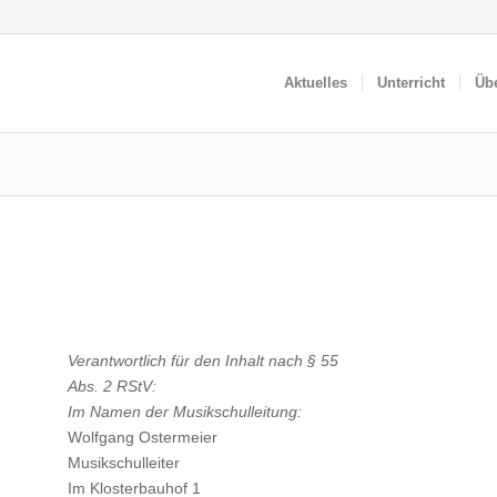
Aktuelles
Unterricht
Üb
Ver­ant­wort­lich für den Inhalt nach § 55
Abs. 2 RStV:
Im Namen der Musik­schul­lei­tung:
Wolf­gang Oster­mei­er
Musik­schul­lei­ter
Im Klos­ter­bau­hof 1