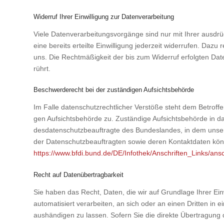
Widerruf Ihrer Einwilligung zur Datenverarbeitung
Vie­le Daten­ver­ar­bei­tungs­vor­gän­ge sind nur mit Ihrer aus­drüc
eine bereits erteil­te Ein­wil­li­gung jeder­zeit wider­ru­fen. Dazu
uns. Die Recht­mä­ßig­keit der bis zum Wider­ruf erfolg­ten Date
rührt.
Beschwerderecht bei der zuständigen Aufsichtsbehörde
Im Fal­le daten­schutz­recht­li­cher Ver­stö­ße steht dem Betrof­
gen Auf­sichts­be­hör­de zu. Zustän­di­ge Auf­sichts­be­hör­de in d
des­da­ten­schutz­be­auf­trag­te des Bun­des­lan­des, in dem unse
der Daten­schutz­be­auf­trag­ten sowie deren Kon­takt­da­ten kö
https://www.bfdi.bund.de/DE/Infothek/Anschriften_Links/ansc
Recht auf Datenübertragbarkeit
Sie haben das Recht, Daten, die wir auf Grund­la­ge Ihrer Ein­wi
auto­ma­ti­siert ver­ar­bei­ten, an sich oder an einen Drit­ten in
aus­hän­di­gen zu las­sen. Sofern Sie die direk­te Über­tra­gung