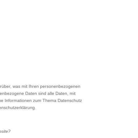
r­über, was mit Ihren per­so­nen­be­zo­ge­nen
en­be­zo­ge­ne Daten sind alle Daten, mit
li­che Infor­ma­tio­nen zum The­ma Daten­schutz
­schutz­er­klä­rung.
­site?