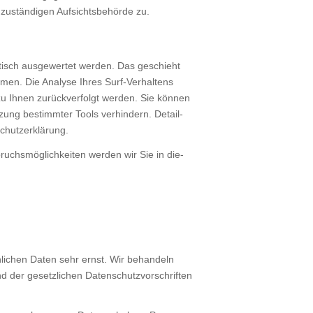
stän­di­gen Auf­sichts­be­hör­de zu.
­tisch aus­ge­wer­tet wer­den. Das geschieht
men. Die Ana­ly­se Ihres Surf-Ver­hal­tens
u Ihnen zurück­ver­folgt wer­den. Sie kön­nen
­zung bestimm­ter Tools ver­hin­dern. Detail­
chutz­er­klä­rung.
uchs­mög­lich­kei­ten wer­den wir Sie in die­
n­li­chen Daten sehr ernst. Wir behan­deln
d der gesetz­li­chen Daten­schutz­vor­schrif­ten