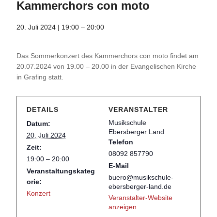
Kammerchors con moto
20. Juli 2024 | 19:00
–
20:00
Das Som­mer­kon­zert des Kam­mer­chors con moto fin­det am
20.07.2024 von 19.00 – 20.00 in der Evan­ge­li­schen Kir­che
in Gra­fing statt.
DETAILS
VERANSTALTER
Musikschule
Datum:
Ebersberger Land
20. Juli 2024
Telefon
Zeit:
08092 857790
19:00 – 20:00
E-Mail
Veranstaltungskateg
buero@musikschule-
orie:
ebersberger-land.de
Konzert
Veranstalter-Website
anzeigen