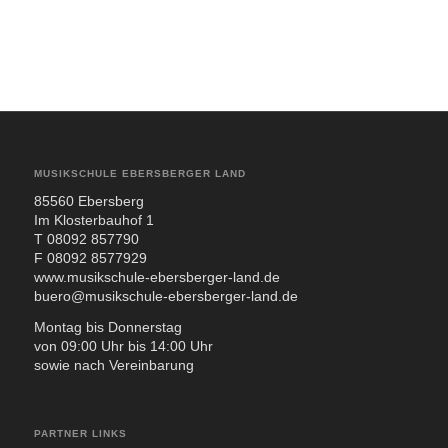
MUSIKSCHULE EBERSBERGER LAND
85560 Ebers­berg
Im Klos­ter­bau­hof 1
T 08092 857790
F 08092 8577929
www.musikschule-ebersberger-land.de
buero@musikschule-ebersberger-land.de
Mon­tag bis Don­ners­tag
von 09:00 Uhr bis 14:00 Uhr
sowie nach Ver­ein­ba­rung
PARTNER LINKS