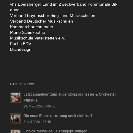
vhs Ebers­ber­ger Land im Zweck­ver­band Kom­mu­na­le Bil­
dung
Ver­band Baye­ri­scher Sing- und Musik­schu­len
Ver­band Deut­scher Musik­schu­len
Kam­mer­chor con moto
Pia­no Sch­in­koe­the
Musik­schu­le Vater­stet­ten e.V.
Fuchs EDV
Bran­de­sign
LATEST NEWS
Jetzt anmelden zum Jugendblasorchester & Orchester
Pfiffikus
23. März 2026 - 09:00
Die neue Elternvertretung stellt sich vor!
8. Juli 2026 - 15:45
Erfolge freiwillige Leistungsprüfungen