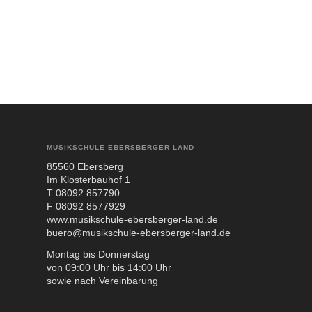
MUSIKSCHULE EBERSBERGER LAND
85560 Ebers­berg
Im Klos­ter­bau­hof 1
T 08092 857790
F 08092 8577929
www.musikschule-ebersberger-land.de
buero@musikschule-ebersberger-land.de
Mon­tag bis Don­ners­tag
von 09:00 Uhr bis 14:00 Uhr
sowie nach Ver­ein­ba­rung