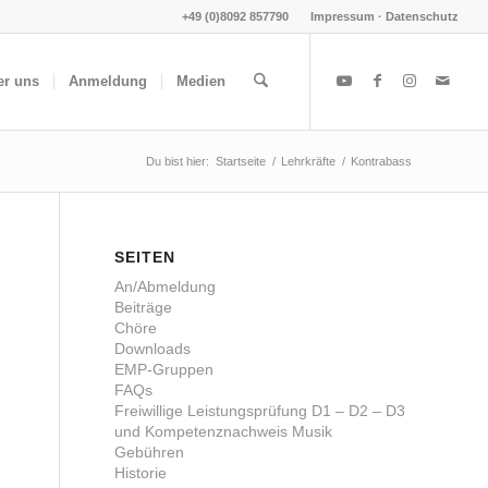
+49 (0)8092 857790
Impressum · Datenschutz
er uns
Anmeldung
Medien
Du bist hier:
Startseite
/
Lehrkräfte
/
Kontrabass
SEITEN
An/Abmeldung
Beiträge
Chöre
Downloads
EMP-Gruppen
FAQs
Freiwillige Leistungsprüfung D1 – D2 – D3
und Kompetenznachweis Musik
Gebühren
Historie