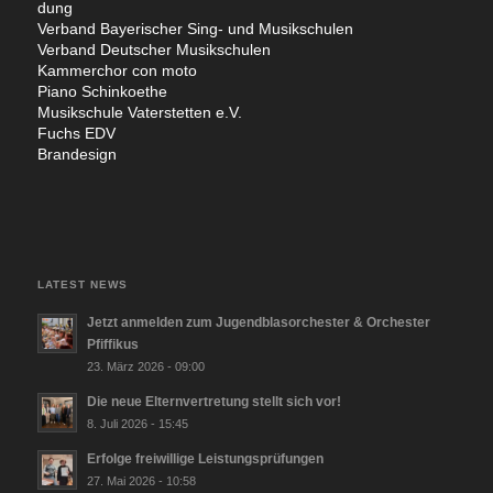
dung
Ver­band Baye­ri­scher Sing- und Musik­schu­len
Ver­band Deut­scher Musik­schu­len
Kam­mer­chor con moto
Pia­no Sch­in­koe­the
Musik­schu­le Vater­stet­ten e.V.
Fuchs EDV
Bran­de­sign
LATEST NEWS
Jetzt anmelden zum Jugendblasorchester & Orchester
Pfiffikus
23. März 2026 - 09:00
Die neue Elternvertretung stellt sich vor!
8. Juli 2026 - 15:45
Erfolge freiwillige Leistungsprüfungen
27. Mai 2026 - 10:58