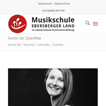
Impressum · Datenschutz
+49 (0)8092 857790
Archiv für: Querflöte
Du bist hier:
Startseite
/
Lehrkräfte
/
Querflöte