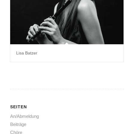
Lisa Batzer
SEITEN
An/Abmeldung
Beiträge
Chöre