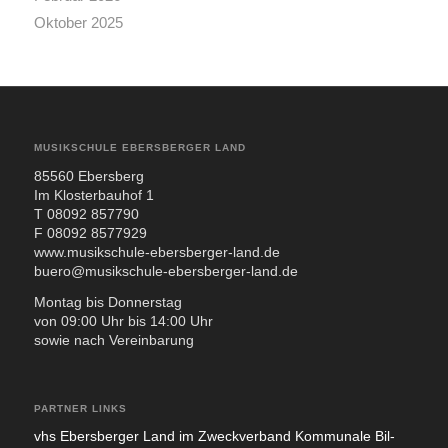
Oktober 2025
MUSIKSCHULE EBERSBERGER LAND
85560 Ebers­berg
Im Klos­ter­bau­hof 1
T 08092 857790
F 08092 8577929
www.musikschule-ebersberger-land.de
buero@musikschule-ebersberger-land.de
Mon­tag bis Don­ners­tag
von 09:00 Uhr bis 14:00 Uhr
sowie nach Ver­ein­ba­rung
PARTNER LINKS
vhs Ebers­ber­ger Land im Zweck­ver­band Kom­mu­na­le Bil­