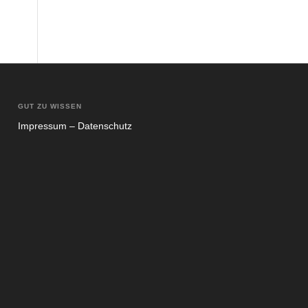
GUT ZU WISSEN
Impres­sum – Daten­schutz