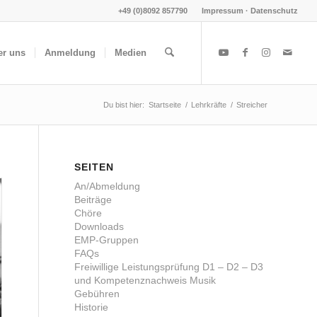
+49 (0)8092 857790
Impressum · Datenschutz
er uns
Anmeldung
Medien
Du bist hier:
Startseite
/
Lehrkräfte
/
Streicher
SEITEN
An/Abmeldung
Beiträge
Chöre
Downloads
EMP-Gruppen
FAQs
Freiwillige Leistungsprüfung D1 – D2 – D3
und Kompetenznachweis Musik
Gebühren
Historie