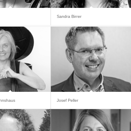
n
Sandra Birrer
annshaus
Josef Peller