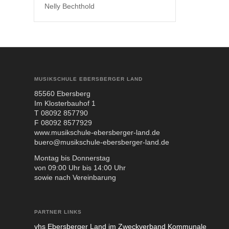
Nelly Bechthold
MUSIKSCHULE EBERSBERGER LAND
85560 Ebers­berg
Im Klos­ter­bau­hof 1
T 08092 857790
F 08092 8577929
www.musikschule-ebersberger-land.de
buero@musikschule-ebersberger-land.de
Mon­tag bis Don­ners­tag
von 09:00 Uhr bis 14:00 Uhr
sowie nach Ver­ein­ba­rung
PARTNER LINKS
vhs Ebers­ber­ger Land im Zweck­ver­band Kom­mu­na­le