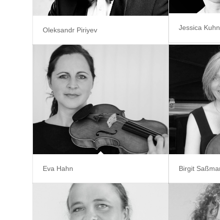
Jessica Kuh
Oleksandr Piriyev
Eva Hahn
Birgit Saßm