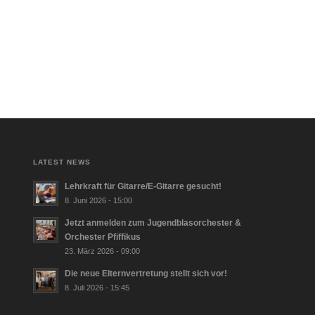
LATEST NEWS
Lehrkraft für Gitarre/E‑Gitarre gesucht!
8. Juni 2026 - 15:00
Jetzt anmelden zum Jugendblasorchester &
Orchester Pfiffikus
23. März 2026 - 09:00
Die neue Elternvertretung stellt sich vor!
8. Juli 2026 - 15:45