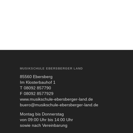
MUSIKSCHULE EBERSBERGER LAND
85560 Ebers­berg
Im Klos­ter­bau­hof 1
T 08092 857790
F 08092 8577929
www.musikschule-ebersberger-land.de
buero@musikschule-ebersberger-land.de
Mon­tag bis Don­ners­tag
von 09:00 Uhr bis 14:00 Uhr
sowie nach Ver­ein­ba­rung