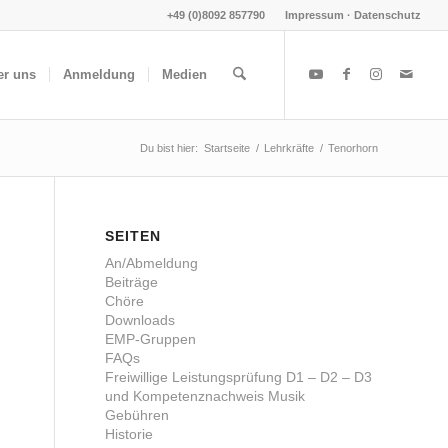
+49 (0)8092 857790
Impressum · Datenschutz
er uns
Anmeldung
Medien
Du bist hier:
Startseite
/
Lehrkräfte
/
Tenorhorn
SEITEN
An/Abmeldung
Beiträge
Chöre
Downloads
EMP-Gruppen
FAQs
Freiwillige Leistungsprüfung D1 – D2 – D3
und Kompetenznachweis Musik
Gebühren
Historie