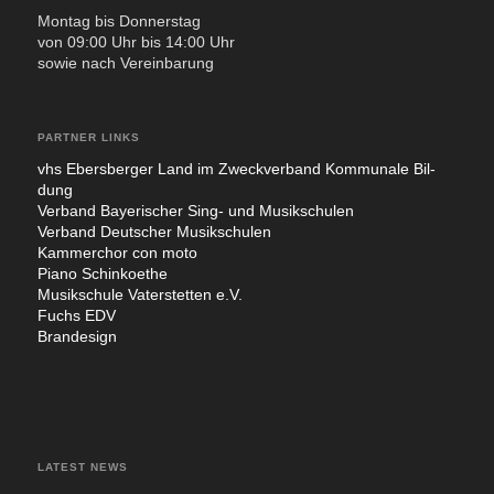
Mon­tag bis Don­ners­tag
von 09:00 Uhr bis 14:00 Uhr
sowie nach Ver­ein­ba­rung
PARTNER LINKS
vhs Ebers­ber­ger Land im Zweck­ver­band Kom­mu­na­le Bil­
dung
Ver­band Baye­ri­scher Sing- und Musik­schu­len
Ver­band Deut­scher Musik­schu­len
Kam­mer­chor con moto
Pia­no Sch­in­koe­the
Musik­schu­le Vater­stet­ten e.V.
Fuchs EDV
Bran­de­sign
LATEST NEWS