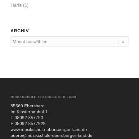
Harfe
(1)
ARCHIV
MUSIKSCHULE EBERSBERGER LAND
85560 Ebers­berg
Im Klos­ter­bau­hof 1
T 08092 857790
F 08092 8577929
www.musikschule-ebersberger-land.de
buero@musikschule-ebersberger-land.de