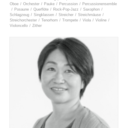
Oboe
/
Orches­ter
/
Pau­ke
/
Per­cus­sion
/
Per­cus­sion­en­sem­ble
/
Posau­ne
/
Quer­flö­te
/
Rock-Pop-Jazz
/
Saxo­phon
/
Schlag­zeug
/
Sing­klas­sen
/
Strei­cher
/
Streich­mäu­se
/
Streich­or­ches­ter
/
Tenor­horn
/
Trom­pe­te
/
Vio­la
/
Vio­li­ne
/
Vio­lon­cel­lo
/
Zither