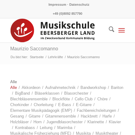
Impressum · Datenschutz
+49 (0)8092 857790
Maurizio Saccomanno
Du bist hier:
Startseite
/
Lehrkräfte
/
Maurizio Saccomanno
Alle
Alle
/
Akkor­de­on
/
Auf­nah­me­tech­nik
/
Band­work­shop
/
Bari­ton
/
Big­Band
/
Blä­ser­klas­sen
/
Blas­or­ches­ter
/
Blech­blä­ser­en­sem­ble
/
Block­flö­te
/
Cel­lo Club
/
Chö­re
/
Chor­kin­der
/
Chor­lei­tung
/
E‑Bass
/
E‑Gitarre
/
Ele­men­ta­re Musik­päd­ago­gik (EMP)
/
Fach­be­reichs­lei­tun­gen
/
Gesang
/
Gitar­re
/
Gitar­ren­en­sem­ble
/
Hack­brett
/
Har­fe
/
Holz­blä­ser
/
Horn
/
Jugend­blas­or­ches­ter
/
Kla­ri­net­te
/
Kla­vier
/
Kon­tra­bass
/
Lei­tung
/
Marim­ba
/
Musi­ka­li­sche Früh­erzie­hung (MFE)
/
Musik­ita
/
Musik­thea­ter
/